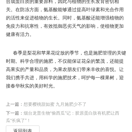
合成蛋白质的重要原料，因此与植物的生长发育密切相
关。在防冻方面，氨基酸能够通过提高叶绿素和光合作用
的活性来促进植物的生长。同时，氨基酸还能增强植物的
免疫力和抗寒性，有效抵御恶劣天气的影响，使植物更加
健康有活力。
春季是梨花和苹果花绽放的季节，也是施肥管理的关键
时期。科学合理的施肥，不仅能保证花朵的繁茂，还能提
高果实的产量和品质，为果农朋友们带来丰收的喜悦。让
我们携手共进，用科学的施肥技术，呵护每一棵果树，迎
接春华秋实的美好时光。
上一篇：
想要樱桃甜如蜜 九月施肥少不了
下一篇：
烟台龙普生物“偷西瓜”记：胶原蛋白肽有机肥让西
瓜“长疯了”！
返回列表